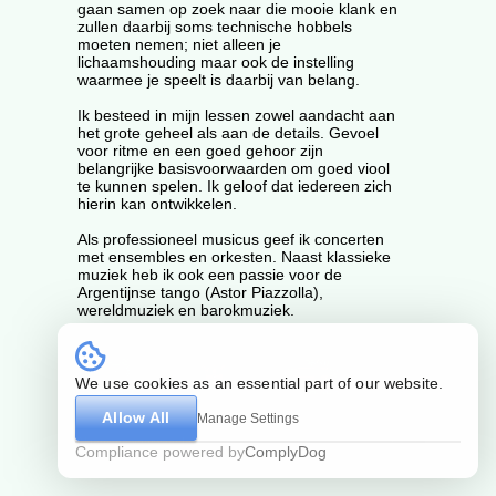
gaan samen op zoek naar die mooie klank en
zullen daarbij soms technische hobbels
moeten nemen; niet alleen je
lichaamshouding maar ook de instelling
waarmee je speelt is daarbij van belang.
Ik besteed in mijn lessen zowel aandacht aan
het grote geheel als aan de details. Gevoel
voor ritme en een goed gehoor zijn
belangrijke basisvoorwaarden om goed viool
te kunnen spelen. Ik geloof dat iedereen zich
hierin kan ontwikkelen.
Als professioneel musicus geef ik concerten
met ensembles en orkesten. Naast klassieke
muziek heb ik ook een passie voor de
Argentijnse tango (Astor Piazzolla),
wereldmuziek en barokmuziek.
contact
delen
kaart
We use cookies as an essential part of our website.
Allow All
Manage Settings
by Guz
Algemene voorwaarden
Compliance powered by
ComplyDog