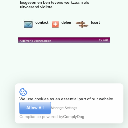
lesgeven en ben tevens werkzaam als
uitvoerend violiste.
contact
delen
kaart
by Guz
Algemene voorwaarden
We use cookies as an essential part of our website.
Allow All
Manage Settings
Compliance powered by
ComplyDog