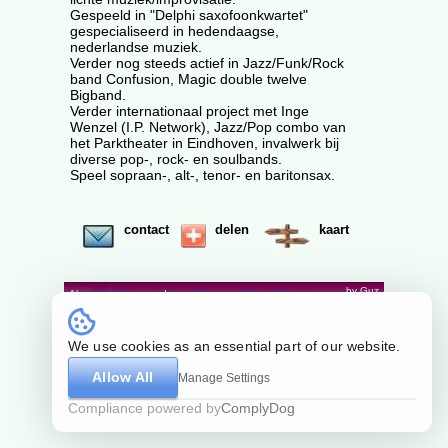
Gespeeld in "Delphi saxofoonkwartet"
gespecialiseerd in hedendaagse,
nederlandse muziek.
Verder nog steeds actief in Jazz/Funk/Rock
band Confusion, Magic double twelve
Bigband.
Verder internationaal project met Inge
Wenzel (I.P. Network), Jazz/Pop combo van
het Parktheater in Eindhoven, invalwerk bij
diverse pop-, rock- en soulbands.
Speel sopraan-, alt-, tenor- en baritonsax.
contact
delen
kaart
by Guz
Algemene voorwaarden
We use cookies as an essential part of our website.
Allow All
Manage Settings
Compliance powered by
ComplyDog