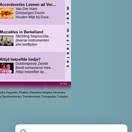
Accordeonles Loenen ad Vec...
Van Der Ham
Driebergen Doorn
Houten Wijk bij Duur...
Muziekles in Berkelland
Stichting Segnocolle...
diverse instrumenten
alle leeftijden
Altijd hetzelfde liedje?
Dubbelgreep Zwolle
Biedt verrassend mee...
Altijd hetzelfde lie...
by Guz
arles
Fagotles
Fluitles
Gitaarles
Harples
Hoornles
s
Synthesizerles
Tromboneles
Trompetles
Tubales