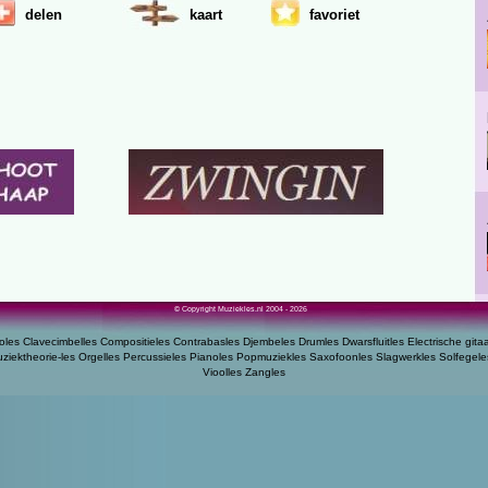
delen
kaart
favoriet
© Copyright Muziekles.nl 2004 - 2026
oles
Clavecimbelles
Compositieles
Contrabasles
Djembeles
Drumles
Dwarsfluitles
Electrische gita
ziektheorie-les
Orgelles
Percussieles
Pianoles
Popmuziekles
Saxofoonles
Slagwerkles
Solfegele
Vioolles
Zangles