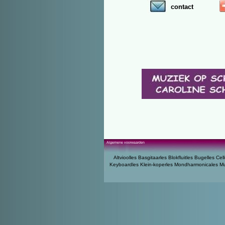
contact
Algemene voorwaarden
Altvioolles
Basgitaarles
Blokfluitles
Bugelles
Cell
Keyboardles
Klein-koperles
Mondharmonicales
Mu