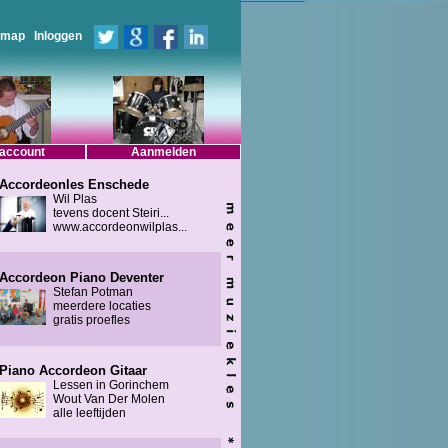
emap
Inloggen
 account
Aanmelden
Accordeonles Enschede
Wil Plas
tevens docent Steiri...
www.accordeonwilplas...
Accordeon Piano Deventer
Stefan Potman
meerdere locaties
gratis proefles
Piano Accordeon Gitaar
Lessen in Gorinchem
Wout Van Der Molen
alle leeftijden