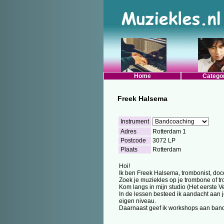
Home
Catego
Freek Halsema
Instrument
Adres
Rotterdam 1
Postcode
3072 LP
Plaats
Rotterdam
Hoi!
Ik ben Freek Halsema, trombonist, doce
Zoek je muziekles op je trombone of t
Kom langs in mijn studio (Het eerste V
In de lessen besteed ik aandacht aan je
eigen niveau.
Daarnaast geef ik workshops aan bands