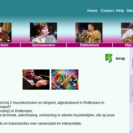
Home
Contact
Help
Sit
rieën
Instrumenten
Bibliotheek
Mijn
terug
nt bij 2 muziekscholen en dirigent, afgestudeerd in Rotterdam in .
rompet?
erdiep) in Rotterdam.
 techniek, ademhaling, oortraining in allerlei muziekstijlen, elk op jouw
 en kopersecties over samenspel en interpretatie.