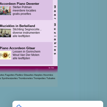
Accordeon Piano Deventer
Stefan Potman
meerdere locaties
gratis proefles
Muziekles in Berkelland
Stichting Segnocolle...
diverse instrumenten
alle leeftijden
Piano Accordeon Gitaar
Lessen in Gorinchem
Wout Van Der Molen
alle leeftijden
by Guz
arles
Fagotles
Fluitles
Gitaarles
Harples
Hoornles
s
Synthesizerles
Tromboneles
Trompetles
Tubales