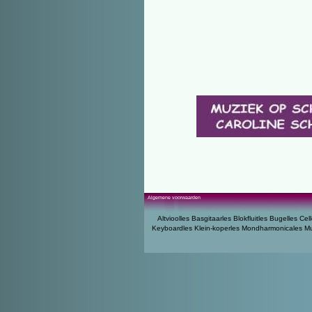
Algemene voorwaarden
Altvioolles
Basgitaarles
Blokfluitles
Bugelles
Cell
Keyboardles
Klein-koperles
Mondharmonicales
Mu