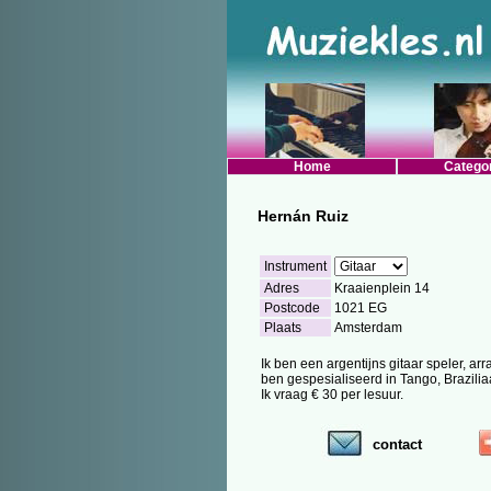
Home
Catego
Hernán Ruiz
Instrument
Adres
Kraaienplein 14
Postcode
1021 EG
Plaats
Amsterdam
Ik ben een argentijns gitaar speler, ar
ben gespesialiseerd in Tango, Brazili
Ik vraag € 30 per lesuur.
contact