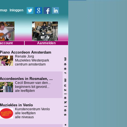
emap
Inloggen
 account
Aanmelden
Piano Accordeon Amsterdam
Renate Jorg
Muziekles Westerpark
centrum amsterdam
Accordeonles in Rosmalen, ...
Cecil Breuer-van den...
beginners tot gevord...
ale leeftijden
Muziekles in Venlo
Kunstencentrum Venlo
alle leeftijden
alle niveaus