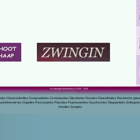
© Copyright Muziekles.nl 2004 - 2026
oles
Clavecimbelles
Compositieles
Contrabasles
Djembeles
Drumles
Dwarsfluitles
Electrische gita
ziektheorie-les
Orgelles
Percussieles
Pianoles
Popmuziekles
Saxofoonles
Slagwerkles
Solfegele
Vioolles
Zangles