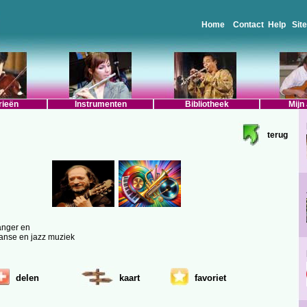
Home
Contact
Help
Sit
rieën
Instrumenten
Bibliotheek
Mijn
terug
ranger en
aanse en jazz muziek
delen
kaart
favoriet