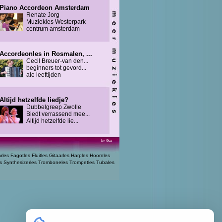
Piano Accordeon Amsterdam
Renate Jorg
Muziekles Westerpark
centrum amsterdam
Accordeonles in Rosmalen, ...
Cecil Breuer-van den...
beginners tot gevord...
ale leeftijden
Altijd hetzelfde liedje?
Dubbelgreep Zwolle
Biedt verrassend mee...
Altijd hetzelfde lie...
by Guz
arles
Fagotles
Fluitles
Gitaarles
Harples
Hoornles
s
Synthesizerles
Tromboneles
Trompetles
Tubales