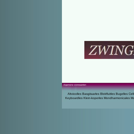
Algemene voorwaarden
Altvioolles
Basgitaarles
Blokfluitles
Bugelles
Cell
Keyboardles
Klein-koperles
Mondharmonicales
Mu