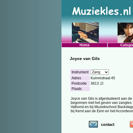
Home
Catego
Joyce van Gils
Instrument
Adres
Kuinrestraat 45
Postcode
3813 JJ
Plaats
Joyce van Gils is afgestudeerd aan de 
begonnen met het geven van zangles. O
Vathorst en bij Muziekschool Backstage 
bij Kerst aan de Eem en het Accordeon
contact