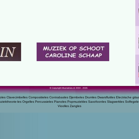
© Copyright Muziekles.nl 2004 - 2026
oles
Clavecimbelles
Compositieles
Contrabasles
Djembeles
Drumles
Dwarsfluitles
Electrische gita
ziektheorie-les
Orgelles
Percussieles
Pianoles
Popmuziekles
Saxofoonles
Slagwerkles
Solfegele
Vioolles
Zangles