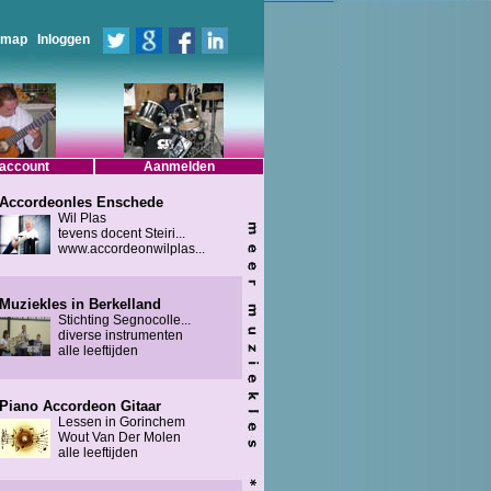
emap
Inloggen
 account
Aanmelden
Accordeonles Enschede
Wil Plas
tevens docent Steiri...
www.accordeonwilplas...
Muziekles in Berkelland
Stichting Segnocolle...
diverse instrumenten
alle leeftijden
Piano Accordeon Gitaar
Lessen in Gorinchem
Wout Van Der Molen
alle leeftijden