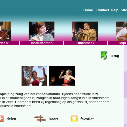
Home
Contact
Help
Sit
rieën
Instrumenten
Bibliotheek
Mijn
terug
opleiding zang van het conservatorium. Tijdens haar studie is zij
p dit moment geeft zij zangles in haar eigen zangstudio in Amersfoort
in Zeist. Daarnaast treed zij regelmatig op als gastsolist, onder andere
orkest in Amersfoort.
delen
kaart
favoriet