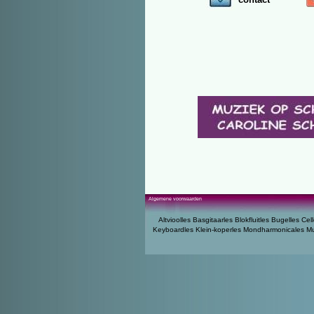
Algemene voorwaarden
Altvioolles
Basgitaarles
Blokfluitles
Bugelles
Cell
Keyboardles
Klein-koperles
Mondharmonicales
Mu