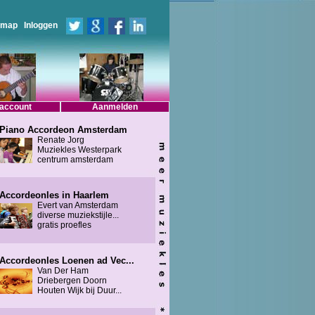
emap
Inloggen
 account
Aanmelden
Piano Accordeon Amsterdam
Renate Jorg
Muziekles Westerpark
centrum amsterdam
Accordeonles in Haarlem
Evert van Amsterdam
diverse muziekstijle...
gratis proefles
Accordeonles Loenen ad Vec...
Van Der Ham
Driebergen Doorn
Houten Wijk bij Duur...