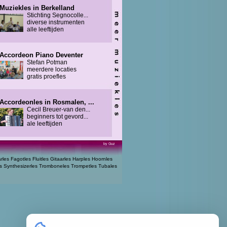
Muziekles in Berkelland
Stichting Segnocolle...
diverse instrumenten
alle leeftijden
Accordeon Piano Deventer
Stefan Potman
meerdere locaties
gratis proefles
Accordeonles in Rosmalen, ...
Cecil Breuer-van den...
beginners tot gevord...
ale leeftijden
by Guz
arles
Fagotles
Fluitles
Gitaarles
Harples
Hoornles
s
Synthesizerles
Tromboneles
Trompetles
Tubales