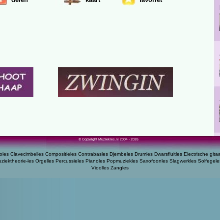
© Copyright Muziekles.nl 2004 - 2026
oles
Clavecimbelles
Compositieles
Contrabasles
Djembeles
Drumles
Dwarsfluitles
Electrische gita
ziektheorie-les
Orgelles
Percussieles
Pianoles
Popmuziekles
Saxofoonles
Slagwerkles
Solfegele
Vioolles
Zangles