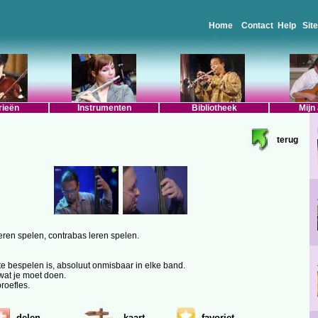
Home
Contact
Help
Sit
rieën
Instrumenten
Bibliotheek
Mijn
terug
leren spelen, contrabas leren spelen.
 te bespelen is, absoluut onmisbaar in elke band.
wat je moet doen.
roefles.
delen
kaart
favoriet