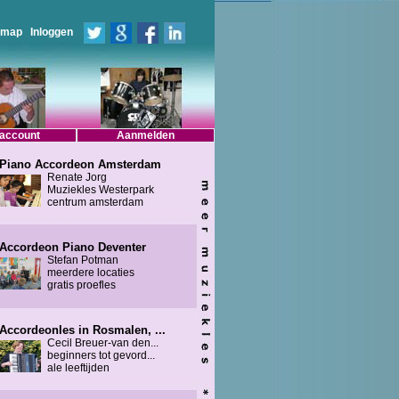
emap
Inloggen
 account
Aanmelden
Piano Accordeon Amsterdam
Renate Jorg
Muziekles Westerpark
centrum amsterdam
Accordeon Piano Deventer
Stefan Potman
meerdere locaties
gratis proefles
Accordeonles in Rosmalen, ...
Cecil Breuer-van den...
beginners tot gevord...
ale leeftijden