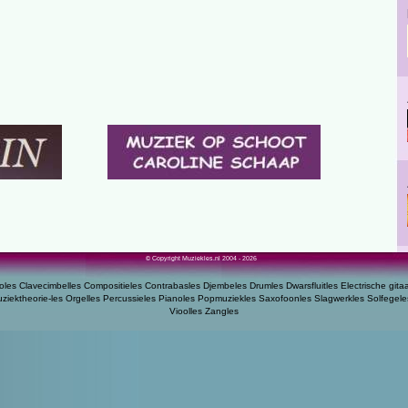
© Copyright Muziekles.nl 2004 - 2026
oles
Clavecimbelles
Compositieles
Contrabasles
Djembeles
Drumles
Dwarsfluitles
Electrische gita
ziektheorie-les
Orgelles
Percussieles
Pianoles
Popmuziekles
Saxofoonles
Slagwerkles
Solfegele
Vioolles
Zangles