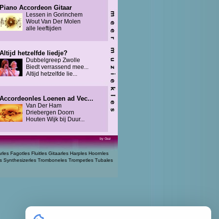
Piano Accordeon Gitaar
Lessen in Gorinchem
Wout Van Der Molen
alle leeftijden
Altijd hetzelfde liedje?
Dubbelgreep Zwolle
Biedt verrassend mee...
Altijd hetzelfde lie...
Accordeonles Loenen ad Vec...
Van Der Ham
Driebergen Doorn
Houten Wijk bij Duur...
by Guz
arles
Fagotles
Fluitles
Gitaarles
Harples
Hoornles
s
Synthesizerles
Tromboneles
Trompetles
Tubales