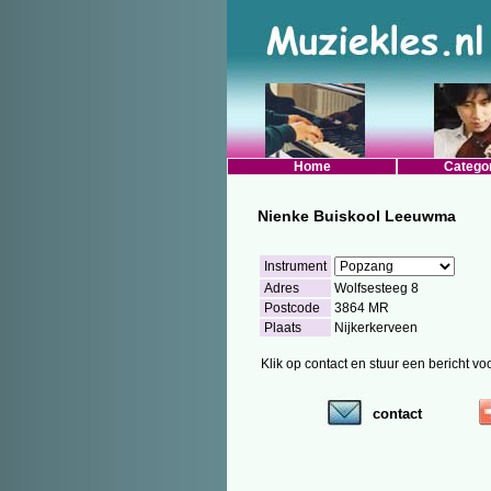
Home
Catego
Nienke Buiskool Leeuwma
Instrument
Adres
Wolfsesteeg 8
Postcode
3864 MR
Plaats
Nijkerkerveen
Klik op contact en stuur een bericht v
contact