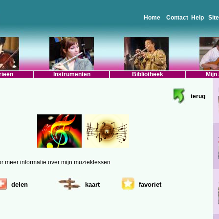
Home
Contact
Help
Sit
rieën
Instrumenten
Bibliotheek
Mijn
terug
oor meer informatie over mijn muzieklessen.
delen
kaart
favoriet