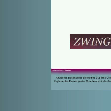
Algemene voorwaarden
Altvioolles
Basgitaarles
Blokfluitles
Bugelles
Cell
Keyboardles
Klein-koperles
Mondharmonicales
Mu