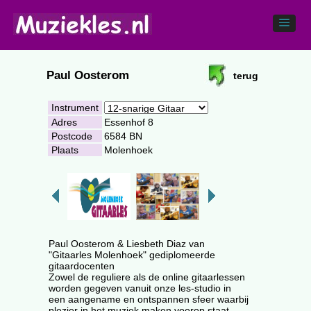
Paul Oosterom
terug
Instrument
Adres
Essenhof 8
Postcode
6584 BN
Plaats
Molenhoek
Paul Oosterom & Liesbeth Diaz van
"Gitaarles Molenhoek" gediplomeerde
gitaardocenten
Zowel de reguliere als de online gitaarlessen
worden gegeven vanuit onze les-studio in
een aangename en ontspannen sfeer waarbij
plezier in het muziek maken voorop staat.