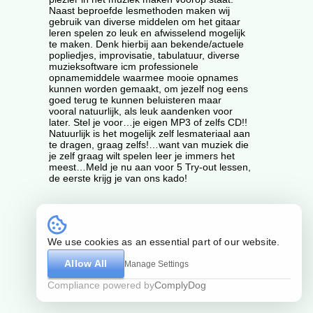
Naast beproefde lesmethoden maken wij
gebruik van diverse middelen om het gitaar
leren spelen zo leuk en afwisselend mogelijk
te maken. Denk hierbij aan bekende/actuele
popliedjes, improvisatie, tabulatuur, diverse
muzieksoftware icm professionele
opnamemiddele waarmee mooie opnames
kunnen worden gemaakt, om jezelf nog eens
goed terug te kunnen beluisteren maar
vooral natuurlijk, als leuk aandenken voor
later. Stel je voor…je eigen MP3 of zelfs CD!!
Natuurlijk is het mogelijk zelf lesmateriaal aan
te dragen, graag zelfs!…want van muziek die
je zelf graag wilt spelen leer je immers het
meest…Meld je nu aan voor 5 Try-out lessen,
de eerste krijg je van ons kado!
contact
delen
kaart
We use cookies as an essential part of our website.
by Guz
Algemene voorwaarden
Allow All
Manage Settings
Compliance powered by
ComplyDog