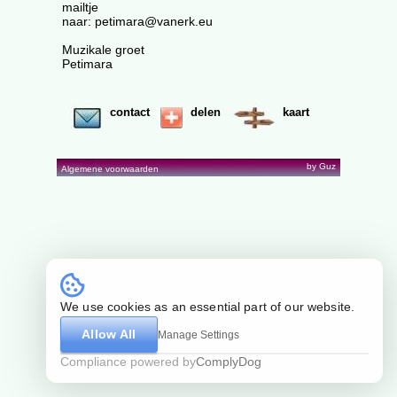
mailtje
naar: petimara@vanerk.eu
Muzikale groet
Petimara
contact
delen
kaart
by Guz
Algemene voorwaarden
We use cookies as an essential part of our website.
Allow All
Manage Settings
Compliance powered by
ComplyDog