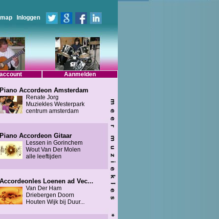
emap
Inloggen
 account
Aanmelden
Piano Accordeon Amsterdam
Renate Jorg
Muziekles Westerpark
centrum amsterdam
Piano Accordeon Gitaar
Lessen in Gorinchem
Wout Van Der Molen
alle leeftijden
Accordeonles Loenen ad Vec...
Van Der Ham
Driebergen Doorn
Houten Wijk bij Duur...