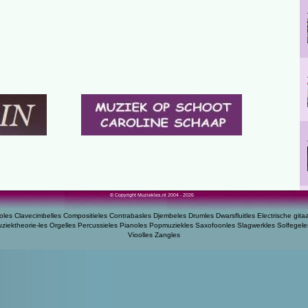
© Copyright Muziekles.nl 2004 - 2026
oles
Clavecimbelles
Compositieles
Contrabasles
Djembeles
Drumles
Dwarsfluitles
Electrische gita
ziektheorie-les
Orgelles
Percussieles
Pianoles
Popmuziekles
Saxofoonles
Slagwerkles
Solfegele
Vioolles
Zangles