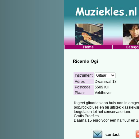
Home
Catego
Ricardo Ogi
Instrument
Adres
Dwarswal 13
Postcode
5509 KH
Plaats
Veldhoven
Ik geef gitaarles aan huis aan in omg
pop/rock/blues en bij uitstek klassie
toegelaten tot het conservatorium.
Gratis Proefles.
Daarna 15 euro voor een half uur en 2
contact