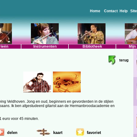
Home
Contact
Help
Sit
rieën
Instrumenten
Bibliotheek
Mijn
terug
eving Veldhoven. Jong en oud, beginners en gevorderden in de stijlen
k/spaans. Ik ben afgestudeerd gitarist aan de Hermanbroodacademie en
1 euro voor 45 minuten.
delen
kaart
favoriet