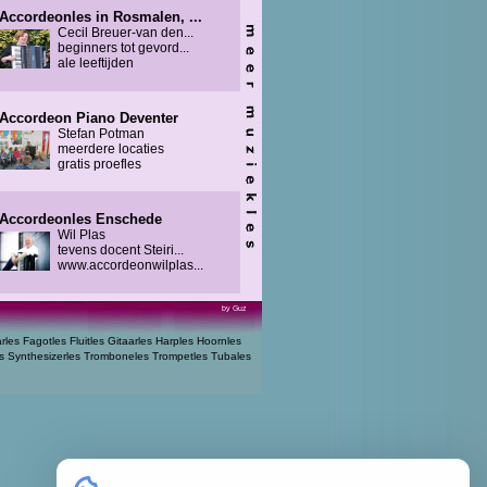
Accordeonles in Rosmalen, ...
Cecil Breuer-van den...
beginners tot gevord...
ale leeftijden
Accordeon Piano Deventer
Stefan Potman
meerdere locaties
gratis proefles
Accordeonles Enschede
Wil Plas
tevens docent Steiri...
www.accordeonwilplas...
by Guz
arles
Fagotles
Fluitles
Gitaarles
Harples
Hoornles
s
Synthesizerles
Tromboneles
Trompetles
Tubales