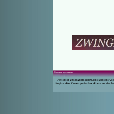
Algemene voorwaarden
Altvioolles
Basgitaarles
Blokfluitles
Bugelles
Cell
Keyboardles
Klein-koperles
Mondharmonicales
Mu