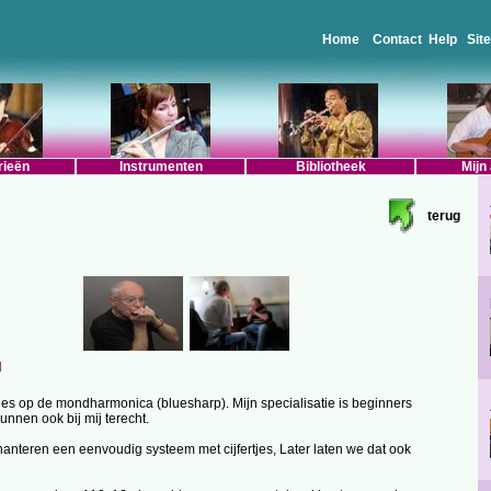
Home
Contact
Help
Sit
rieën
Instrumenten
Bibliotheek
Mijn
terug
l
 les op de mondharmonica (bluesharp). Mijn specialisatie is beginners
nnen ook bij mij terecht.
hanteren een eenvoudig systeem met cijfertjes, Later laten we dat ook