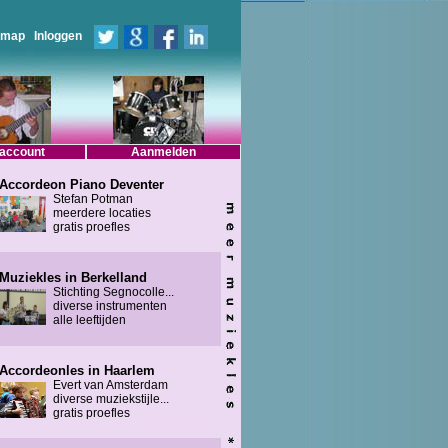
emap
Inloggen
 account
Aanmelden
Accordeon Piano Deventer
Stefan Potman
meerdere locaties
gratis proefles
Muziekles in Berkelland
Stichting Segnocolle...
diverse instrumenten
alle leeftijden
Accordeonles in Haarlem
Evert van Amsterdam
diverse muziekstijle...
gratis proefles