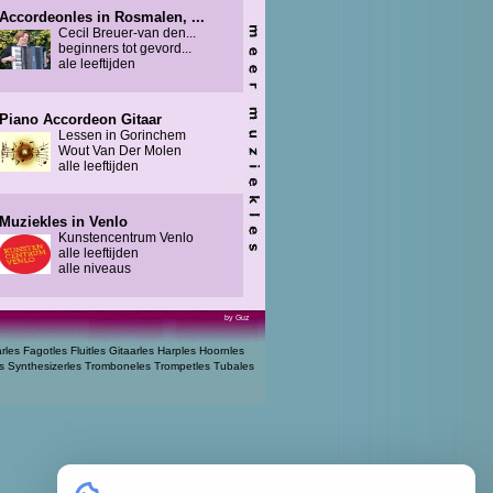
Accordeonles in Rosmalen, ...
Cecil Breuer-van den...
beginners tot gevord...
ale leeftijden
Piano Accordeon Gitaar
Lessen in Gorinchem
Wout Van Der Molen
alle leeftijden
Muziekles in Venlo
Kunstencentrum Venlo
alle leeftijden
alle niveaus
by Guz
arles
Fagotles
Fluitles
Gitaarles
Harples
Hoornles
s
Synthesizerles
Tromboneles
Trompetles
Tubales