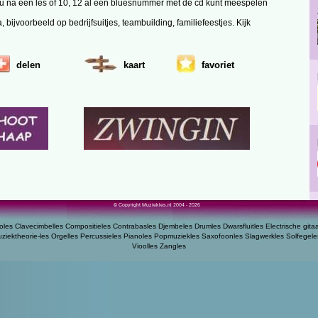
at u na een les of 10, 12 al een bluesnummer met de cd kunt meespelen
ijvoorbeeld op bedrijfsuitjes, teambuilding, familiefeestjes. Kijk
delen
kaart
favoriet
© Copyright Muziekles.nl 2004 - 2026
oles
Clavecimbelles
Compositieles
Contrabasles
Djembeles
Drumles
Dwarsfluitles
Electrische gita
ziektheorie-les
Orgelles
Percussieles
Pianoles
Popmuziekles
Saxofoonles
Slagwerkles
Solfegele
Vioolles
Zangles