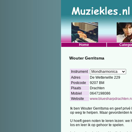
Home
Catego
Wouter Gerritsma
Instrument
Adres
De Wetterwille 229
Postcode
9207 BM
Plaats
Drachten
Mobiel
0647198086
Website
www.bluesharpdrachten.n
Ik ben Wouter Gerritsma en geef privé
op weg te helpen. Maar gevorderden ku
U hoeft geen noten te leren lezen: we 
los en leer ik op gehoor te spelen.