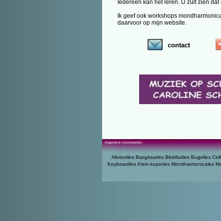
Iedereen kan het leren. U zult zien d
Ik geef ook workshops mondharmonica, b
daarvoor op mijn website.
contact
Algemene voorwaarden
Altvioolles
Basgitaarles
Blokfluitles
Bugelles
Cell
Keyboardles
Klein-koperles
Mondharmonicales
Mu