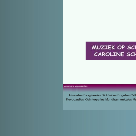
Algemene voorwaarden
Altvioolles
Basgitaarles
Blokfluitles
Bugelles
Cell
Keyboardles
Klein-koperles
Mondharmonicales
Mu