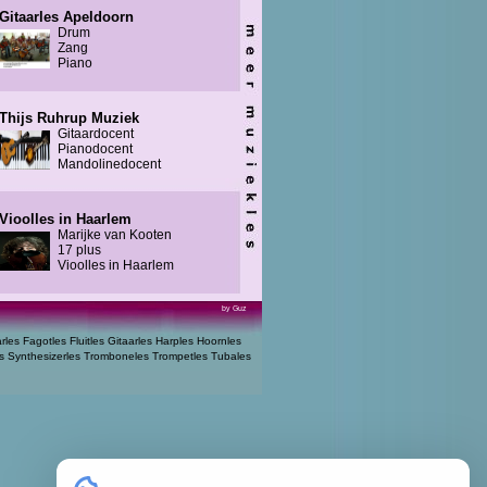
Gitaarles Apeldoorn
Drum
Zang
Piano
Thijs Ruhrup Muziek
Gitaardocent
Pianodocent
Mandolinedocent
Vioolles in Haarlem
Marijke van Kooten
17 plus
Vioolles in Haarlem
by Guz
arles
Fagotles
Fluitles
Gitaarles
Harples
Hoornles
s
Synthesizerles
Tromboneles
Trompetles
Tubales