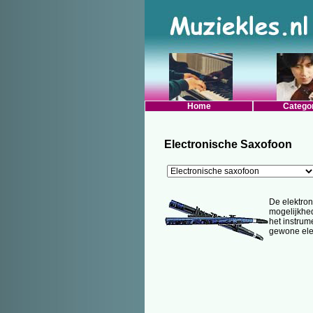
Home
Catego
Electronische Saxofoon
De elektron
mogelijkhed
het instrum
gewone ele