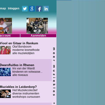
emap
Inloggen
 account
Aanmelden
Viool en Gitaar in Renkum
Olaf Borsboom
moderne lesmethode
alle muziekstijlen
Dwarsfluitles in Rhenen
Iris van der Wardt
kinderen en volwasse...
alle niveaus
Muziekles in Leiderdorp?
Het Muziekcolectief
diverse instrumenten
workshops cursussen