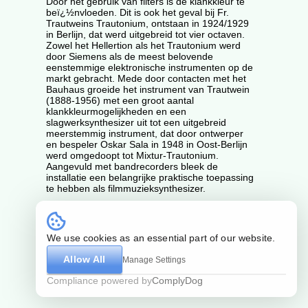
Door het gebruik van filters is de klankkleur te
beï¿½nvloeden. Dit is ook het geval bij Fr.
Trautweins Trautonium, ontstaan in 1924/1929
in Berlijn, dat werd uitgebreid tot vier octaven.
Zowel het Hellertion als het Trautonium werd
door Siemens als de meest belovende
eenstemmige elektronische instrumenten op de
markt gebracht. Mede door contacten met het
Bauhaus groeide het instrument van Trautwein
(1888-1956) met een groot aantal
klankkleurmogelijkheden en een
slagwerksynthesizer uit tot een uitgebreid
meerstemmig instrument, dat door ontwerper
en bespeler Oskar Sala in 1948 in Oost-Berlijn
werd omgedoopt tot Mixtur-Trautonium.
Aangevuld met bandrecorders bleek de
installatie een belangrijke praktische toepassing
te hebben als filmmuzieksynthesizer.
We use cookies as an essential part of our website.
by Guz
Algemene voorwaarden
Allow All
Manage Settings
Compliance powered by
ComplyDog