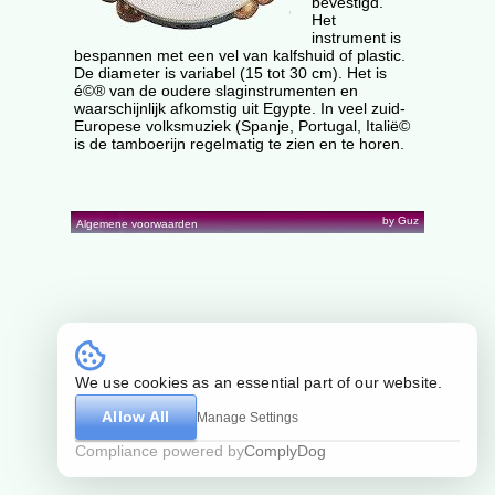
bevestigd.
Het
instrument is
bespannen met een vel van kalfshuid of plastic.
De diameter is variabel (15 tot 30 cm). Het is
é©® van de oudere slaginstrumenten en
waarschijnlijk afkomstig uit Egypte. In veel zuid-
Europese volksmuziek (Spanje, Portugal, Italië©
is de tamboerijn regelmatig te zien en te horen.
by Guz
Algemene voorwaarden
We use cookies as an essential part of our website.
Allow All
Manage Settings
Compliance powered by
ComplyDog