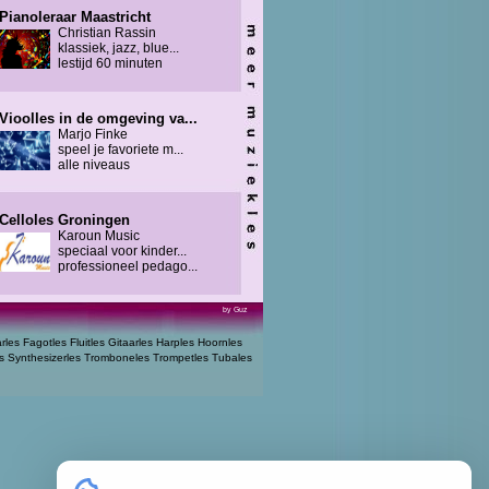
Pianoleraar Maastricht
Christian Rassin
klassiek, jazz, blue...
lestijd 60 minuten
Vioolles in de omgeving va...
Marjo Finke
speel je favoriete m...
alle niveaus
Celloles Groningen
Karoun Music
speciaal voor kinder...
professioneel pedago...
by Guz
arles
Fagotles
Fluitles
Gitaarles
Harples
Hoornles
s
Synthesizerles
Tromboneles
Trompetles
Tubales