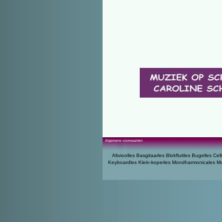
Algemene voorwaarden
Altvioolles
Basgitaarles
Blokfluitles
Bugelles
Cell
Keyboardles
Klein-koperles
Mondharmonicales
Mu