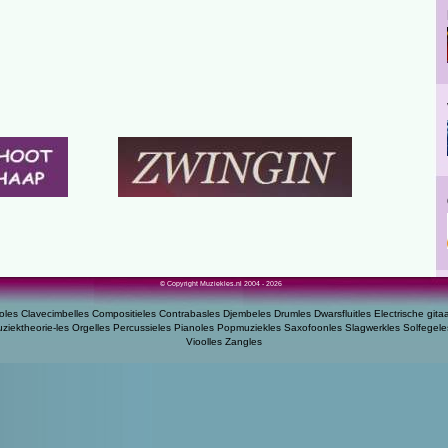
© Copyright Muziekles.nl 2004 - 2026
oles
Clavecimbelles
Compositieles
Contrabasles
Djembeles
Drumles
Dwarsfluitles
Electrische gita
ziektheorie-les
Orgelles
Percussieles
Pianoles
Popmuziekles
Saxofoonles
Slagwerkles
Solfegele
Vioolles
Zangles