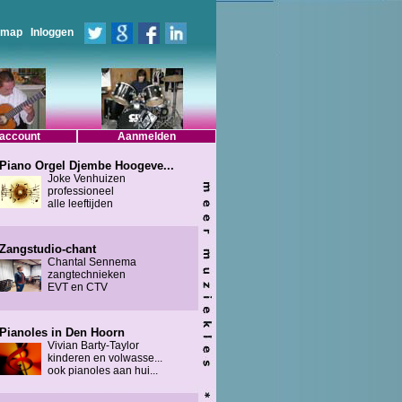
emap
Inloggen
 account
Aanmelden
Piano Orgel Djembe Hoogeve...
Joke Venhuizen
professioneel
alle leeftijden
Zangstudio-chant
Chantal Sennema
zangtechnieken
EVT en CTV
Pianoles in Den Hoorn
Vivian Barty-Taylor
kinderen en volwasse...
ook pianoles aan hui...