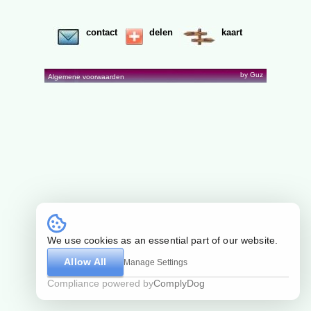
contact
delen
kaart
by Guz
Algemene voorwaarden
We use cookies as an essential part of our website.
Allow All
Manage Settings
Compliance powered by
ComplyDog