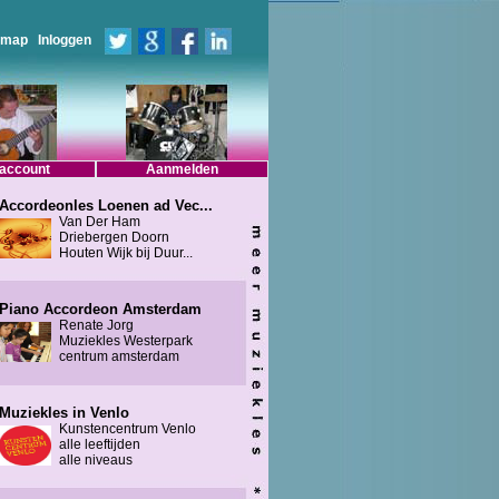
emap
Inloggen
 account
Aanmelden
Accordeonles Loenen ad Vec...
Van Der Ham
Driebergen Doorn
Houten Wijk bij Duur...
Piano Accordeon Amsterdam
Renate Jorg
Muziekles Westerpark
centrum amsterdam
Muziekles in Venlo
Kunstencentrum Venlo
alle leeftijden
alle niveaus