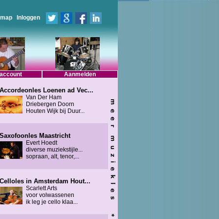
emap
Inloggen
 account
Aanmelden
Accordeonles Loenen ad Vec...
Van Der Ham
Driebergen Doorn
Houten Wijk bij Duur...
Saxofoonles Maastricht
Evert Hoedt
diverse muziekstijle...
sopraan, alt, tenor,...
Celloles in Amsterdam Hout...
Scarlett Arts
voor volwassenen
ik leg je cello klaa...