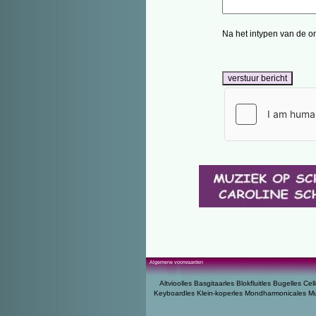
Na het intypen van de on
Algemene voorwaarden
Altvioolles
Basgitaarles
Blokfluitles
Bugelles
Cell
Keyboardles
Klein-koperles
Mondharmonicales
Mu