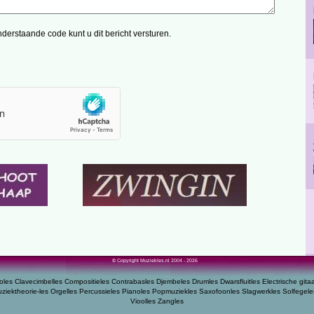
derstaande code kunt u dit bericht versturen.
© Copyright Muziekles.nl 2004 - 2026
oles
Clavecimbelles
Compositieles
Contrabasles
Djembeles
Drumles
Dwarsfluitles
Electrische gita
ziektheorie-les
Orgelles
Percussieles
Pianoles
Popmuziekles
Saxofoonles
Slagwerkles
Solfegele
Vioolles
Zangles