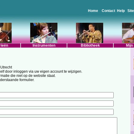
Home
Contact
Help
Sit
rieën
Instrumenten
Bibliotheek
Mijn
Utrecht
lf door inloggen via uw eigen account te wijzigen.
rmatie die niet op de website staat.
nderstaande formulier.