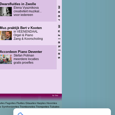
Dwarsfluitles in Zwolle
Elena Vyaznikova
creativiteit muzikal...
voor iedereen
Muz.praktijk Bert v Kooten
in VEENENDAAL
Orgel & Piano
Zang & Koorscholing
Accordeon Piano Deventer
Stefan Potman
meerdere locaties
gratis proefles
by Guz
arles
Fagotles
Fluitles
Gitaarles
Harples
Hoornles
s
Synthesizerles
Tromboneles
Trompetles
Tubales