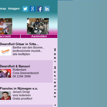
emap
Inloggen
 account
Aanmelden
Dwarsfluit Gitaar in Sitta...
Berthe van den Boome...
professionele muziek...
alle leeftijden
Dwarsfluit & Bansuri
Rotterdam
Cora Greevenbosch
06 2296 3996
Pianoles in Nijmegen e.o.
Jeroen Drogt
voor iedereen
Gratis proefles!