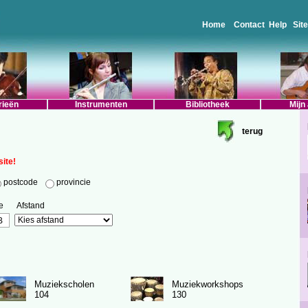
Home
Contact
Help
Sit
rieën
Instrumenten
Bibliotheek
Mijn
terug
ite!
postcode
provincie
e
Afstand
Muziekscholen
Muziekworkshops
104
130