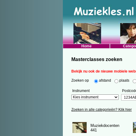
Home
Catego
Masterclasses zoeken
Bekijk nu ook de nieuwe mobiele webs
Zoeken op
afstand
plaats
Instrument
Postcod
Zoeken in alle categorieën? Klik hier
Muziekdocenten
441