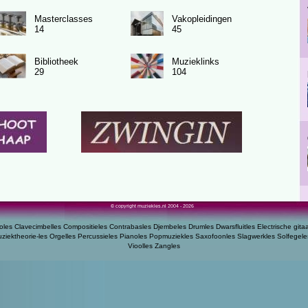
Masterclasses
Vakopleidingen
14
45
Bibliotheek
Muzieklinks
29
104
© copyright muziekles.nl 2004 - 2026
oles
Clavecimbelles
Compositieles
Contrabasles
Djembeles
Drumles
Dwarsfluitles
Electrische gita
ziektheorie-les
Orgelles
Percussieles
Pianoles
Popmuziekles
Saxofoonles
Slagwerkles
Solfegele
Vioolles
Zangles