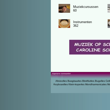
Muziekcursussen
60
Instrumenten
362
Algemene voorwaarden
Altvioolles
Basgitaarles
Blokfluitles
Bugelles
Cell
Keyboardles
Klein-koperles
Mondharmonicales
Mu