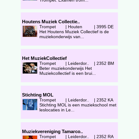
Trompet. Examen trom...
Houtens Muziek Collectie..
Trompet
|
Houten
|
3995 DE
Het Houtens Muziek Collectief is de
muziekonderwijs van...
Het MuziekCollectief
Trompet
|
Leiderdor..
|
2352 BM
Beter muziekonderwijs Het
Muziekcollectief is een brui...
Stichting MOL
Trompet
|
Leiderdor..
|
2352 KA
Stichting MOL is een muziekschool met
leslocaties in Le...
Muziekvereniging Tamarco..
Trompet
|
Leiderdor..
|
2352 RA