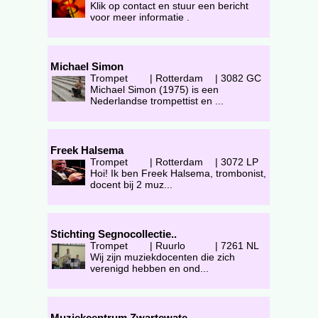
Klik op contact en stuur een bericht
voor meer informatie .
Michael Simon
Trompet
|
Rotterdam
|
3082 GC
Michael Simon (1975) is een
Nederlandse trompettist en ...
Freek Halsema
Trompet
|
Rotterdam
|
3072 LP
Hoi! Ik ben Freek Halsema, trombonist,
docent bij 2 muz...
Stichting Segnocollectie..
Trompet
|
Ruurlo
|
7261 NL
Wij zijn muziekdocenten die zich
verenigd hebben en ond...
Muziekcentrum Zwartewate..