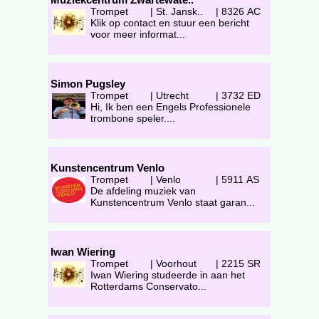
Trompet
|
St. Jansk..
|
8326 AC
Klik op contact en stuur een bericht
voor meer informat...
Simon Pugsley
Trompet
|
Utrecht
|
3732 ED
Hi, Ik ben een Engels Professionele
trombone speler....
Kunstencentrum Venlo
Trompet
|
Venlo
|
5911 AS
De afdeling muziek van
Kunstencentrum Venlo staat garan...
Iwan Wiering
Trompet
|
Voorhout
|
2215 SR
Iwan Wiering studeerde in aan het
Rotterdams Conservato...