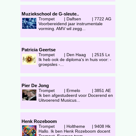
Muziekschool de G-sleute..
Trompet
|
Dalfsen
|
7722 AG
Voorbereidend jaar instrumentale
vorming. AMV wil zegg...
Patricia Geertse
Trompet
|
Den Haag
|
2515 Lx
Ik heb ook de diploma's in huis voor: -
groepsles -...
Pier De Jong
Trompet
|
Ermelo
|
3851 AE
Ik ben afgestudeerd voor Docerend en
Uitvoerend Musicus...
Henk Rozeboom
Trompet
|
Holtheme
|
9408 Hk
Hallo. Ik ben Henk Rozeboom docent