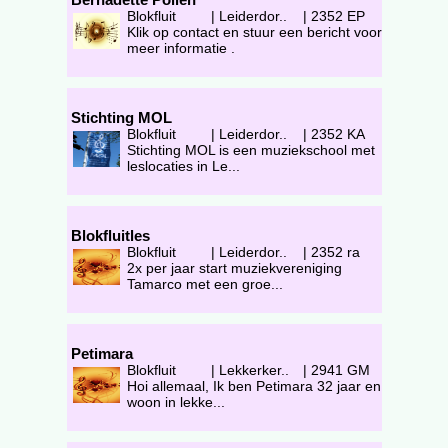
Blokfluit
|
Leiderdor..
|
2352 EP
Klik op contact en stuur een bericht voor
meer informatie .
Stichting MOL
Blokfluit
|
Leiderdor..
|
2352 KA
Stichting MOL is een muziekschool met
leslocaties in Le...
Blokfluitles
Blokfluit
|
Leiderdor..
|
2352 ra
2x per jaar start muziekvereniging
Tamarco met een groe...
Petimara
Blokfluit
|
Lekkerker..
|
2941 GM
Hoi allemaal, Ik ben Petimara 32 jaar en
woon in lekke...