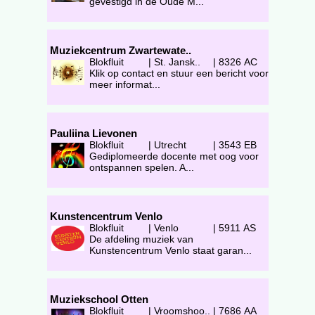
gevestigd in de Oude M...
Muziekcentrum Zwartewate..
Blokfluit
|
St. Jansk..
|
8326 AC
Klik op contact en stuur een bericht voor
meer informat...
Pauliina Lievonen
Blokfluit
|
Utrecht
|
3543 EB
Gediplomeerde docente met oog voor
ontspannen spelen. A...
Kunstencentrum Venlo
Blokfluit
|
Venlo
|
5911 AS
De afdeling muziek van
Kunstencentrum Venlo staat garan...
Muziekschool Otten
Blokfluit
|
Vroomshoo..
|
7686 AA