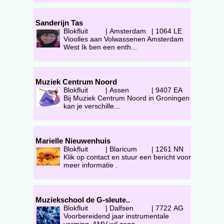
Sanderijn Tas
Blokfluit
|
Amsterdam
|
1064 LE
Vioolles aan Volwassenen Amsterdam
West Ik ben een enth...
Muziek Centrum Noord
Blokfluit
|
Assen
|
9407 EA
Bij Muziek Centrum Noord in Groningen
kan je verschille...
Marielle Nieuwenhuis
Blokfluit
|
Blaricum
|
1261 NN
Klik op contact en stuur een bericht voor
meer informatie .
Muziekschool de G-sleute..
Blokfluit
|
Dalfsen
|
7722 AG
Voorbereidend jaar instrumentale