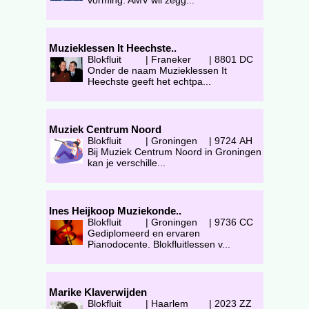
vorming. AMV wil zegg...
Muzieklessen It Heechste..
Blokfluit
|
Franeker
|
8801 DC
Onder de naam Muzieklessen It
Heechste geeft het echtpa...
Muziek Centrum Noord
Blokfluit
|
Groningen
|
9724 AH
Bij Muziek Centrum Noord in Groningen
kan je verschille...
Ines Heijkoop Muziekonde..
Blokfluit
|
Groningen
|
9736 CC
Gediplomeerd en ervaren
Pianodocente. Blokfluitlessen v...
Marike Klaverwijden
Blokfluit
|
Haarlem
|
2023 ZZ