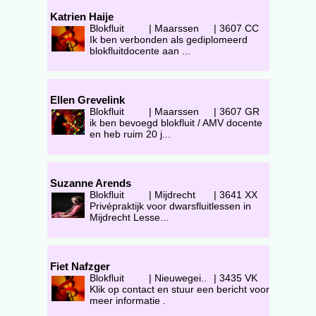
Katrien Haije
Blokfluit
|
Maarssen
|
3607 CC
Ik ben verbonden als gediplomeerd
blokfluitdocente aan ...
Ellen Grevelink
Blokfluit
|
Maarssen
|
3607 GR
ik ben bevoegd blokfluit / AMV docente
en heb ruim 20 j...
Suzanne Arends
Blokfluit
|
Mijdrecht
|
3641 XX
Privépraktijk voor dwarsfluitlessen in
Mijdrecht Lesse...
Fiet Nafzger
Blokfluit
|
Nieuwegei..
|
3435 VK
Klik op contact en stuur een bericht voor
meer informatie .