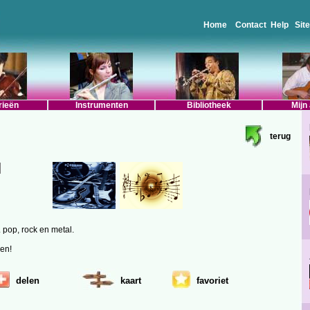
Home
Contact
Help
Sit
rieën
Instrumenten
Bibliotheek
Mijn
terug
. pop, rock en metal.
en!
delen
kaart
favoriet