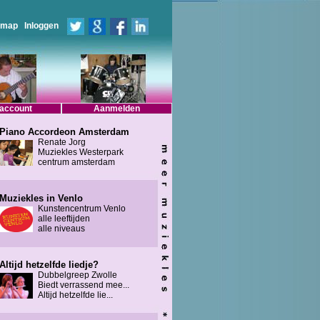
emap
Inloggen
 account
Aanmelden
Piano Accordeon Amsterdam
Renate Jorg
Muziekles Westerpark
centrum amsterdam
Muziekles in Venlo
Kunstencentrum Venlo
alle leeftijden
alle niveaus
Altijd hetzelfde liedje?
Dubbelgreep Zwolle
Biedt verrassend mee...
Altijd hetzelfde lie...