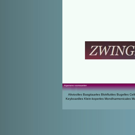
Algemene voorwaarden
Altvioolles
Basgitaarles
Blokfluitles
Bugelles
Cell
Keyboardles
Klein-koperles
Mondharmonicales
Mu