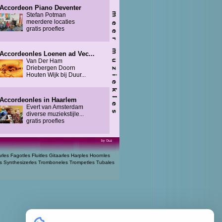
Accordeon Piano Deventer
Stefan Potman
meerdere locaties
gratis proefles
Accordeonles Loenen ad Vec...
Van Der Ham
Driebergen Doorn
Houten Wijk bij Duur...
Accordeonles in Haarlem
Evert van Amsterdam
diverse muziekstijle...
gratis proefles
by Guz
arles
Fagotles
Fluitles
Gitaarles
Harples
Hoornles
s
Synthesizerles
Tromboneles
Trompetles
Tubales