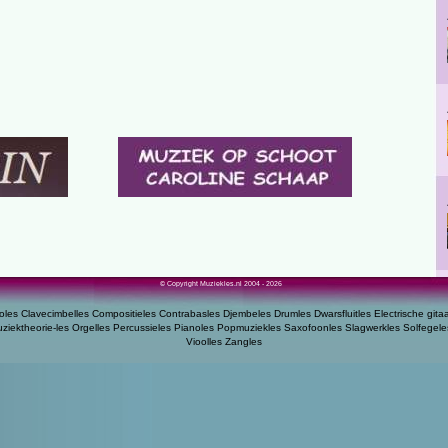
© Copyright Muziekles.nl 2004 - 2026
oles
Clavecimbelles
Compositieles
Contrabasles
Djembeles
Drumles
Dwarsfluitles
Electrische gita
ziektheorie-les
Orgelles
Percussieles
Pianoles
Popmuziekles
Saxofoonles
Slagwerkles
Solfegele
Vioolles
Zangles