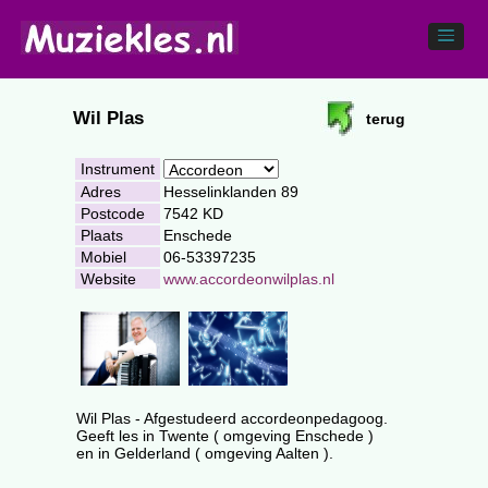
Wil Plas
terug
Instrument
Adres
Hesselinklanden 89
Postcode
7542 KD
Plaats
Enschede
Mobiel
06-53397235
Website
www.accordeonwilplas.nl
Wil Plas - Afgestudeerd accordeonpedagoog.
Geeft les in Twente ( omgeving Enschede )
en in Gelderland ( omgeving Aalten ).