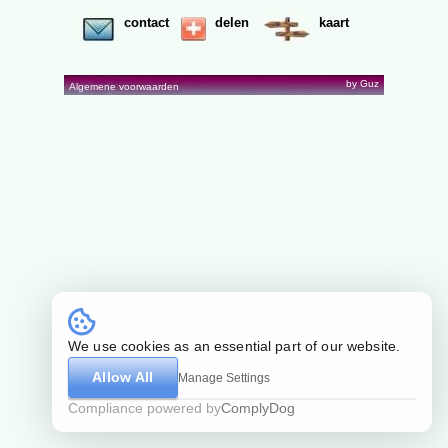
contact
delen
kaart
by Guz
Algemene voorwaarden
We use cookies as an essential part of our website.
Allow All
Manage Settings
Compliance powered by
ComplyDog