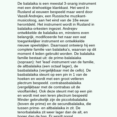
De balalaika is een meestal 3-snarig instrument
met een driehoekige klankkast. Het werd in
Rusland al eeuwen bespeeld maar werd door
Vassili Andrejev, een Russische muzikant-
musicoloog, aan het eind van de 18e eeuw
herontdekt. Het instrument wordt in Rusland in
balalaika-orkesten ingezet. Andrejev
ontwikkelde de balalaika en, minstens even
belangrijk, modificeerde het naar een wat
toegankelijker instrument en ontwikkelde
nieuwe speelstijlen. Daarnaast ontwierp hij een
complete familie van balalaika's, waarvan op dit
moment 4 leden gebruikt worden. De balalaika
familie bestaat uit: de prime-balalaiaka
(sopraan): het 'lead'-instrument van de familie,
de altbalalaika (een octaaf lager), de
basbalalaika (vergelijkbaar met de cello). De
basbalalaika steunt op een pin in 1 van de
hoeken en wordt met een groot vetleren
plectrum bespeeld. contrabasbalalaika
(vergelijkbaar met de contrabas uit de
vioolfamilie). Ook deze steunt met op een pin
en wordt met een leren plectrum bespeeld
Minder gebruikelijk zijn de piccolobalalaika
(boven de prime) en de secundbalalaika, die
tussen prime- en altbalalaika in zit. De
tenorbalalaika zit weer lager dan de alt, en
hoger dan de bas. Er wordt nogal