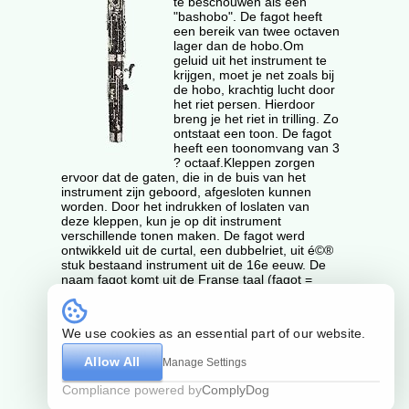
te beschouwen als een
"bashobo". De fagot heeft
een bereik van twee octaven
lager dan de hobo.Om
geluid uit het instrument te
krijgen, moet je net zoals bij
de hobo, krachtig lucht door
het riet persen. Hierdoor
breng je het riet in trilling. Zo
ontstaat een toon. De fagot
heeft een toonomvang van 3
? octaaf.Kleppen zorgen
ervoor dat de gaten, die in de buis van het
instrument zijn geboord, afgesloten kunnen
worden. Door het indrukken of loslaten van
deze kleppen, kun je op dit instrument
verschillende tonen maken. De fagot werd
ontwikkeld uit de curtal, een dubbelriet, uit é©®
stuk bestaand instrument uit de 16e eeuw. De
naam fagot komt uit de Franse taal (fagot =
takkenbos). Omdat het instrument een lengte
heeft van bijna 3 meter, hebben de bouwers het
dubbelgevouwen, en heeft nu een lengte van
We use cookies as an essential part of our website.
1,3 meter. De fagot is het laagst klinkende
instrument van de houten blaasinstrumenten.
Allow All
Manage Settings
Compliance powered by
ComplyDog