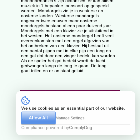
mondharmonica's zijn diatonisch: er kan alleen
muziek in 1 bepaalde toonsoort op gespeeld
worden. Mondorgels zie je in westerse en
oosterse landen. Westerse mondorgels
ongeveer twee eeuwen maar oosterse
mondorgels bestaan al een paar duizend jaar.
Mondorgels met een klavier zie je uitsluitend in
het westen. Het oosterse mondorgel heeft veel
overeenkomsten met een orgel afgezien van
het ontbreken van een klavier. Hij bestaat uit
een aantal pijpen met in elke pijp een tong en
een gat dat door een vinger bedekt kan worden.
Als de speler het gat bedekt wordt de lucht
gedwongen langs de tong te gaan. De tong
gaat trillen en er ontstaat geluid.
by Guz
Algemene voorwaarden
We use cookies as an essential part of our website.
Allow All
Manage Settings
Compliance powered by
ComplyDog