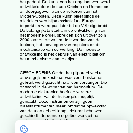
het pedaal. De kunst van het orgelbouwen werd
ontwikkeld door de oude Grieken en Romeinen
en doorgegeven aan de volkeren van het
Midden-Oosten. Deze kunst bleef sinds de
middeleeuwen bijna exclusief tot Europa
beperkt en werd pas later tot de V.S uitgebreid.
De belangrijkste stadia in de ontwikkeling van
het moderne orgel, spreiden zich uit over zo'n
2000 jaar en omvatten de invoering van de
toetsen, het toevoegen van registers en de
mechanisatie van de werking. De nieuwste
ontwikkeling is het gebruik van elektriciteit om
het mechanisme aan te drijven.
GESCHIEDENIS Omdat het pijporgel veel te
omvangrijk en kostbaar was voor huiskamer
gebruik werd gezocht naar een vervanger. Die
ontstond in de vorm van het harmonium. De
moderne elektronica heeft de verdere
ontwikkeling van de huisorgels mogelijk
gemaakt. Deze instrumenten zijn geen
blaasinstrumenten meer, omdat de opwekking
van de toon geheel langs elektronische weg
geschiedt. Beroemde orgelbouwers uit het
verleden zijn Gottfried Silbermann, Arp
Schnitger en Albertus Antoni Hinsz. Vermaarde
hedendaagse orgelbouwers zijn Flentrop,