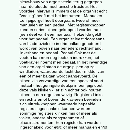
nieuwbouw van orgels veelal terug gegrepen
naar de aloude mechanische tractuur. Het
voordeel hiervan is immers dat de organist echt
"voeling" heeft met het instrument. Manualen
Een pijporgel heeft doorgaans twee of meer
manualen en een pedaal. Met registerknoppen
kunnen series pijpen gekoppeld worden aan
(een deel van) een manuaal. Hetzelfde geldt
voor het pedaal. Een organist leest doorgaans
van bladmuziek die in drie balken genoteerd
wordt van boven naar beneden: rechterhand,
linkerhand en pedaal. Pedaal Ook met de
voeten kan men nog toetsen indrukken, het
voetklavier noemt men pedaal. In het inwendige
van een orgel staan de orgelpijpen op zg.
windladen, waardoor de lucht door middel van
een of meer balgen wordt aangevoerd. De
pijpen zijn vervaardigd van een speciaal soort
metaal - het geringste deukje in een pijp doet
deze vals klinken -, er zijn echter ook houten
pijpen in een orgel aanwezig. Registers Links
en rechts en of boven de klavieren bevinden
zich uittrek-knoppen waarmede bepaalde
registers ingeschakeld kunnen worden:
sommige registers klinken min of meer als
violen, andere als zangstemmen of
blaasinstrumenten. Een register kan worden
ingeschakeld voor é©® of meer manualen en/of