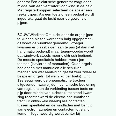
geperst.Een elektrische generator zorgt door
middel van een ventilator voor wind in de balg .
Met registerknoppen selecteert de speler een
reeks pijpen. Als een toets of een pedaal wordt
ingedrukt, gaat de lucht naar de gewenste
pijpen.
BOUW Windkast Om lucht door de orgelpijpen
te kunnen blazen wordt een balg opgepompt -
dit wordt de windkast genoemd. Vroeger
kwamen er blaasbalgen aan te pas (al dan niet
handmatig bediend) maar tegenwoordig wordt
dat windwerk steeds meer elektrisch bediend.
De meeste speeltafels hebben twee rijen
toetsen (klavieren of manualen). Oude orgels
bedienden met manualen alle schuiven
mechanisch wat aanleiding gaf tot zeer zwaar te
bespelen orgels (tot wel 2 kg per toets). Eind
19e eeuw werd de pneumatische tractuur
uitgevonden waarbij de mechanische bediening
van registers en de verbinding tussen toets en
pijp door middel van luchtdruk tot stand kwam.
Nog recenter werd de electro-pneumatische
tractuur ontwikkeld waarbij alle contacten
tussen speeltafel en de windladen met behulp
van electromagneten en contacten tot stand
komen. Tegenwoordig wordt echter bij