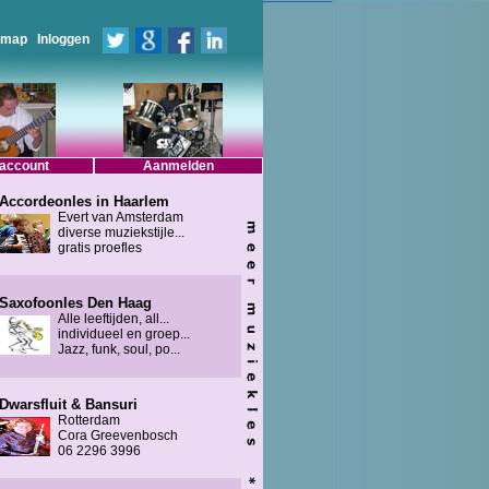
emap
Inloggen
 account
Aanmelden
Accordeonles in Haarlem
Evert van Amsterdam
diverse muziekstijle...
gratis proefles
Saxofoonles Den Haag
Alle leeftijden, all...
individueel en groep...
Jazz, funk, soul, po...
Dwarsfluit & Bansuri
Rotterdam
Cora Greevenbosch
06 2296 3996