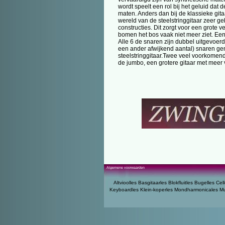
wordt speelt een rol bij het geluid dat d
maten. Anders dan bij de klassieke gitaa
wereld van de steelstringgitaar zeer g
constructies. Dit zorgt voor een grote
bomen het bos vaak niet meer ziet. Een 
Alle 6 de snaren zijn dubbel uitgevoerd
een ander afwijkend aantal) snaren ge
steelstringgitaar.Twee veel voorkomen
de jumbo, een grotere gitaar met meer
Algemene voorwaarden
Altvioolles
Basgitaarles
Blokfluitles
Bugelles
Cell
Keyboardles
Klein-koperles
Mondharmonicales
Mu