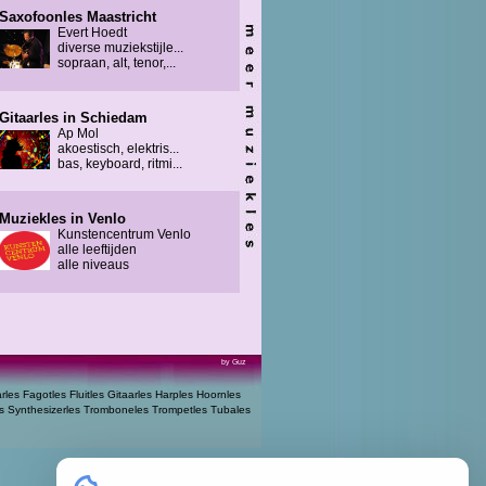
Saxofoonles Maastricht
Evert Hoedt
diverse muziekstijle...
sopraan, alt, tenor,...
Gitaarles in Schiedam
Ap Mol
akoestisch, elektris...
bas, keyboard, ritmi...
Muziekles in Venlo
Kunstencentrum Venlo
alle leeftijden
alle niveaus
by Guz
arles
Fagotles
Fluitles
Gitaarles
Harples
Hoornles
s
Synthesizerles
Tromboneles
Trompetles
Tubales