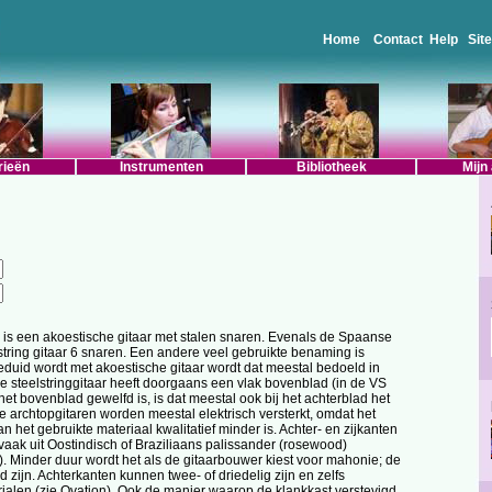
Home
Contact
Help
Sit
rieën
Instrumenten
Bibliotheek
Mijn
r is een akoestische gitaar met stalen snaren. Evenals de Spaanse
lstring gitaar 6 snaren. Een andere veel gebruikte benaming is
geduid wordt met akoestische gitaar wordt dat meestal bedoeld in
. De steelstringgitaar heeft doorgaans een vlak bovenblad (in de VS
het bovenblad gewelfd is, is dat meestal ook bij het achterblad het
 archtopgitaren worden meestal elektrisch versterkt, omdat het
 het gebruikte materiaal kwalitatief minder is. Achter- en zijkanten
n vaak uit Oostindisch of Braziliaans palissander (rosewood)
. Minder duur wordt het als de gitaarbouwer kiest voor mahonie; de
 zijn. Achterkanten kunnen twee- of driedelig zijn en zelfs
rialen (zie Ovation). Ook de manier waarop de klankkast verstevigd