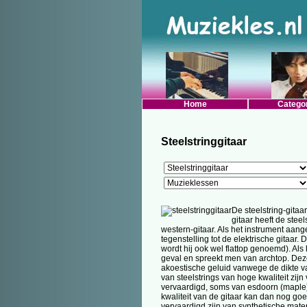
Home
Catego
Steelstringgitaar
De steelstring-gitaa
gitaar heeft de stee
western-gitaar. Als het instrument aan
tegenstelling tot de elektrische gitaar
wordt hij ook wel flattop genoemd). Als 
geval en spreekt men van archtop. Deze
akoestische geluid vanwege de dikte van
van steelstrings van hoge kwaliteit zij
vervaardigd, soms van esdoorn (maple)
kwaliteit van de gitaar kan dan nog goed
vervaardigd zijn van synthetische mate