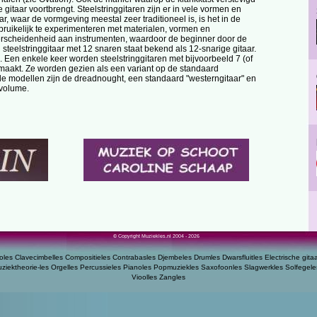
e gitaar voortbrengt. Steelstringgitaren zijn er in vele vormen en
r, waar de vormgeving meestal zeer traditioneel is, is het in de
ebruikelijk te experimenteren met materialen, vormen en
 verscheidenheid aan instrumenten, waardoor de beginner door de
steelstringgitaar met 12 snaren staat bekend als 12-snarige gitaar.
. Een enkele keer worden steelstringgitaren met bijvoorbeeld 7 (of
maakt. Ze worden gezien als een variant op de standaard
de modellen zijn de dreadnought, een standaard "westerngitaar" en
 volume.
© Copyright Muziekles.nl 2004 - 2026
oles
Clavecimbelles
Compositieles
Contrabasles
Djembeles
Drumles
Dwarsfluitles
Electrische gita
ziektheorie-les
Orgelles
Percussieles
Pianoles
Popmuziekles
Saxofoonles
Slagwerkles
Solfegele
Vioolles
Zangles