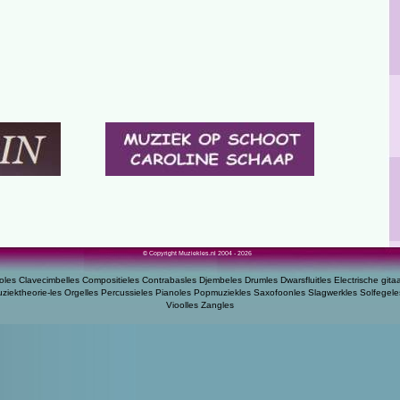
© Copyright Muziekles.nl 2004 - 2026
oles
Clavecimbelles
Compositieles
Contrabasles
Djembeles
Drumles
Dwarsfluitles
Electrische gita
ziektheorie-les
Orgelles
Percussieles
Pianoles
Popmuziekles
Saxofoonles
Slagwerkles
Solfegele
Vioolles
Zangles