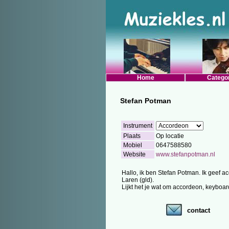
Home
Catego
Stefan Potman
Instrument
Plaats
Op locatie
Mobiel
0647588580
Website
www.stefanpotman.nl
Hallo, ik ben Stefan Potman. Ik geef ac
Laren (gld).
Lijkt het je wat om accordeon, keyboar
contact