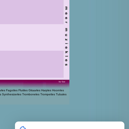
by Guz
arles
Fagotles
Fluitles
Gitaarles
Harples
Hoornles
s
Synthesizerles
Tromboneles
Trompetles
Tubales