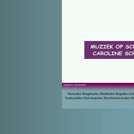
Algemene voorwaarden
Altvioolles
Basgitaarles
Blokfluitles
Bugelles
Cell
Keyboardles
Klein-koperles
Mondharmonicales
Mu