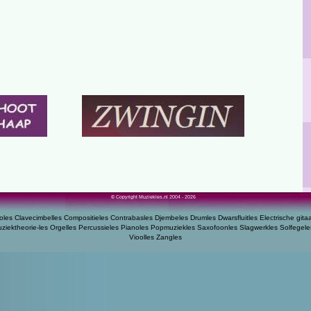
© Copyright Muziekles.nl 2004 - 2026
oles
Clavecimbelles
Compositieles
Contrabasles
Djembeles
Drumles
Dwarsfluitles
Electrische gita
ziektheorie-les
Orgelles
Percussieles
Pianoles
Popmuziekles
Saxofoonles
Slagwerkles
Solfegele
Vioolles
Zangles