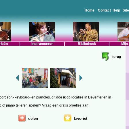
Home
Contact
Help
Sit
rieën
Instrumenten
Bibliotheek
Mijn
terug
cordeon- keyboard- en pianoles, dit doe ik op locaties in Deventer en in
d of piano te leren spelen? Vraag een gratis proefles aan.
delen
favoriet