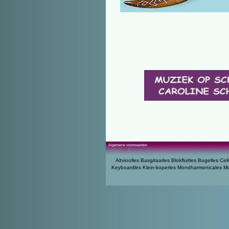
Algemene voorwaarden
Altvioolles
Basgitaarles
Blokfluitles
Bugelles
Cell
Keyboardles
Klein-koperles
Mondharmonicales
Mu