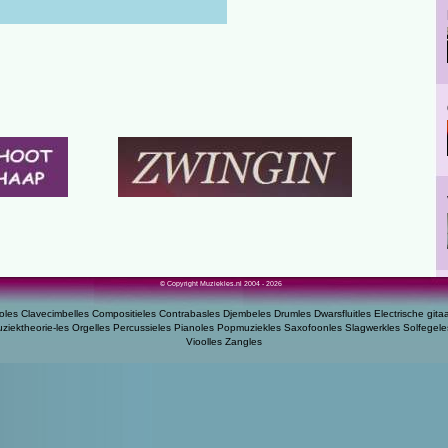
© Copyright Muziekles.nl 2004 - 2026
oles
Clavecimbelles
Compositieles
Contrabasles
Djembeles
Drumles
Dwarsfluitles
Electrische gita
ziektheorie-les
Orgelles
Percussieles
Pianoles
Popmuziekles
Saxofoonles
Slagwerkles
Solfegele
Vioolles
Zangles