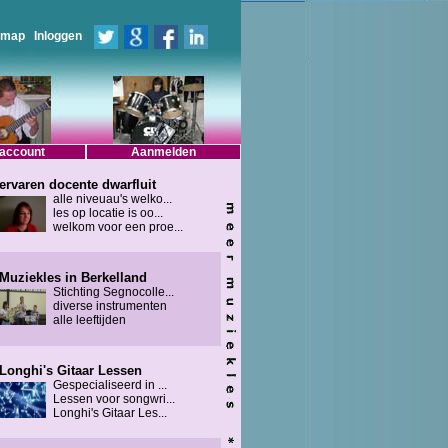
emap
Inloggen
 account
Aanmelden
ervaren docente dwarfluit
alle niveuau's welko...
les op locatie is oo...
welkom voor een proe...
Muziekles in Berkelland
Stichting Segnocolle...
diverse instrumenten
alle leeftijden
Longhi's Gitaar Lessen
Gespecialiseerd in ...
Lessen voor songwri...
Longhi's Gitaar Les...