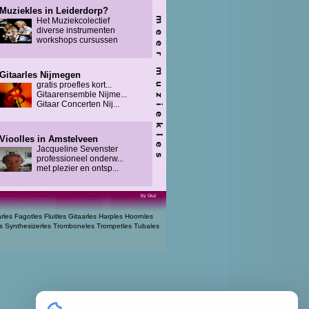
Muziekles in Leiderdorp?
Het Muziekcolectief
diverse instrumenten
workshops cursussen
Gitaarles Nijmegen
gratis proefles kort...
Gitaarensemble Nijme...
Gitaar Concerten Nij...
Vioolles in Amstelveen
Jacqueline Sevenster
professioneel onderw...
met plezier en ontsp...
by Guz
arles
Fagotles
Fluitles
Gitaarles
Harples
Hoornles
s
Synthesizerles
Tromboneles
Trompetles
Tubales