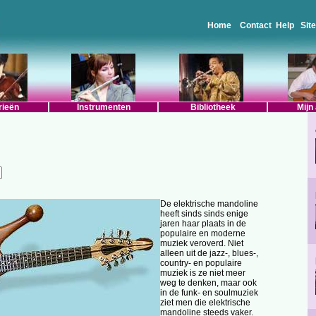
Home
Contact
Help
Sit
rieën
Instrumenten
Bibliotheek
Mijn
De elektrische mandoline
heeft sinds sinds enige
jaren haar plaats in de
populaire en moderne
muziek veroverd. Niet
alleen uit de jazz-, blues-,
country- en populaire
muziek is ze niet meer
weg te denken, maar ook
in de funk- en soulmuziek
ziet men die elektrische
mandoline steeds vaker.