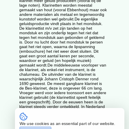
klarinet meer geluid produceert (vooral bij de
lage noten). Klarinetten worden meestal
gemaakt van hout (vooral Ebbenhout) maar ook
andere materialen als metaal en tegenwoordig
kunststof worden wel gebruikt.De eigenlijke
geluidsproductie vindt plaats in het mondstuk.
De klarinettist m/v zet zijn tanden op het
mondstuk en zijn onderlip tegen het riet dat
tegen het mondstuk aan gebonden of geklemd
is. Door nu lucht door het mondstuk te persen
gaat het riet open, waarna de lipspanning
(embouchure) het riet weer doet sluiten. Dit
gaat een groot aantal keren per seconde,
waardoor er geluid (en hopelijk muziek)
gemaakt wordt.De middeleeuwse voorloper van
de klarinet, als enkel-riet instrument, is de
chalumeau. De uitvinder van de klarinet is
waarschijnlijk Johann Cristoph Denner rond
1690 geweest. De meest gangbare klarinet is
de Bes-klarinet, deze is ongeveer 66 cm lang.
Vroeger werd voor iedere toonsoort een andere
klarinet gebruikt (de klarinettist speelt feitelijk
een greepschrift). Door de eeuwen heen is de
klarinet steeds verder ontwikkeld. In Nederland
wordt doorgaans het B?systeem van
kleppen/brillen gebruikt. Duitsland en Oostenrijk
zijn de laatste landen waar het (minder
We use cookies as an essential part of our website.
logische) Albert en Oehler systeem nog in