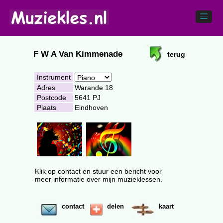
F W A Van Kimmenade
terug
Instrument
Adres
Warande 18
Postcode
5641 PJ
Plaats
Eindhoven
Klik op contact en stuur een bericht voor
meer informatie over mijn muzieklessen.
contact
delen
kaart