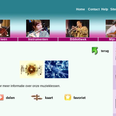
Home
Contact
Help
Sit
rieën
Instrumenten
Bibliotheek
Mijn
terug
oor meer informatie over onze muzieklessen.
delen
kaart
favoriet