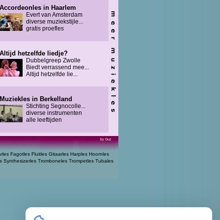
Accordeonles in Haarlem
Evert van Amsterdam
diverse muziekstijle...
gratis proefles
Altijd hetzelfde liedje?
Dubbelgreep Zwolle
Biedt verrassend mee...
Altijd hetzelfde lie...
Muziekles in Berkelland
Stichting Segnocolle...
diverse instrumenten
alle leeftijden
by Guz
arles
Fagotles
Fluitles
Gitaarles
Harples
Hoornles
s
Synthesizerles
Tromboneles
Trompetles
Tubales