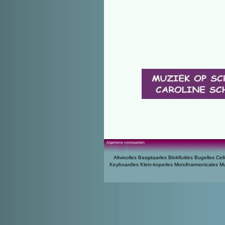
Algemene voorwaarden
Altvioolles
Basgitaarles
Blokfluitles
Bugelles
Cell
Keyboardles
Klein-koperles
Mondharmonicales
Mu