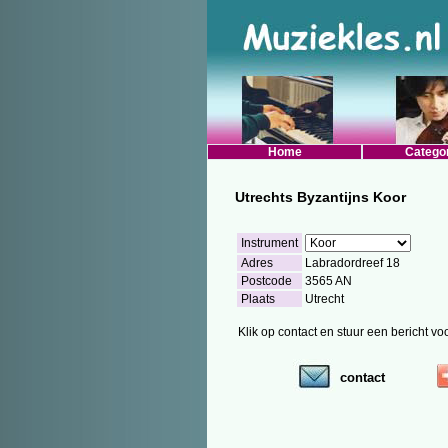
Home
Catego
Utrechts Byzantijns Koor
Instrument
Adres
Labradordreef 18
Postcode
3565 AN
Plaats
Utrecht
Klik op contact en stuur een bericht v
contact