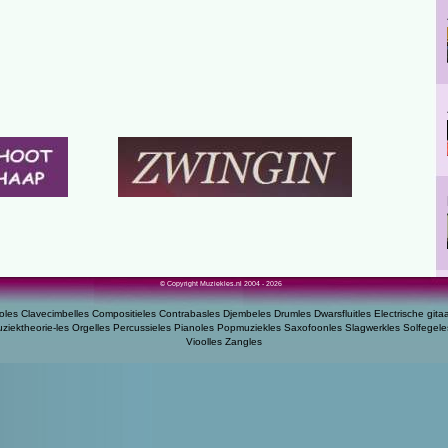
© Copyright Muziekles.nl 2004 - 2026
oles
Clavecimbelles
Compositieles
Contrabasles
Djembeles
Drumles
Dwarsfluitles
Electrische gita
ziektheorie-les
Orgelles
Percussieles
Pianoles
Popmuziekles
Saxofoonles
Slagwerkles
Solfegele
Vioolles
Zangles