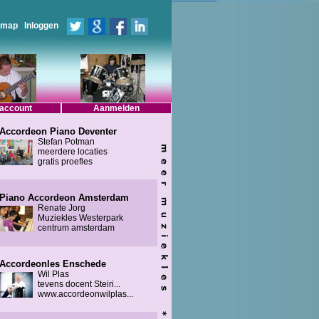
emap
Inloggen
 account
Aanmelden
Accordeon Piano Deventer
Stefan Potman
meerdere locaties
gratis proefles
Piano Accordeon Amsterdam
Renate Jorg
Muziekles Westerpark
centrum amsterdam
Accordeonles Enschede
Wil Plas
tevens docent Steiri...
www.accordeonwilplas...